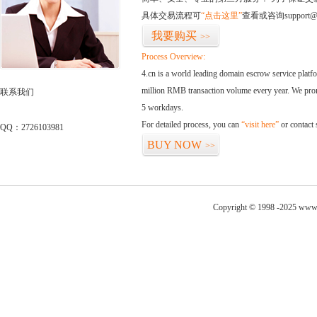
具体交易流程可
“点击这里”
查看或咨询support@
我要购买
>>
Process Overview:
4.cn is a world leading domain escrow service plat
million RMB transaction volume every year. We promi
联系我们
5 workdays.
For detailed process, you can
“visit here”
or contact
QQ：2726103981
BUY NOW
>>
Copyright © 1998 -2025 www.c