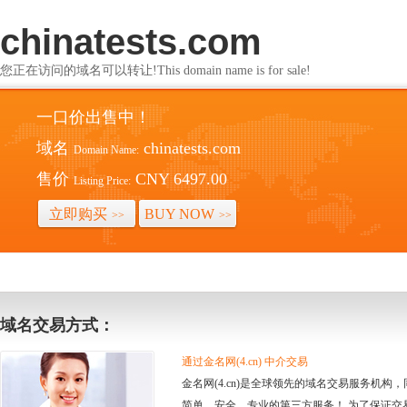
chinatests.com
您正在访问的域名可以转让!This domain name is for sale!
一口价出售中！
域名
chinatests.com
Domain Name:
售价
CNY 6497.00
Listing Price:
立即购买
BUY NOW
>>
>>
域名交易方式：
通过金名网(4.cn) 中介交易
金名网(4.cn)是全球领先的域名交易服务机
简单、安全、专业的第三方服务！ 为了保证交